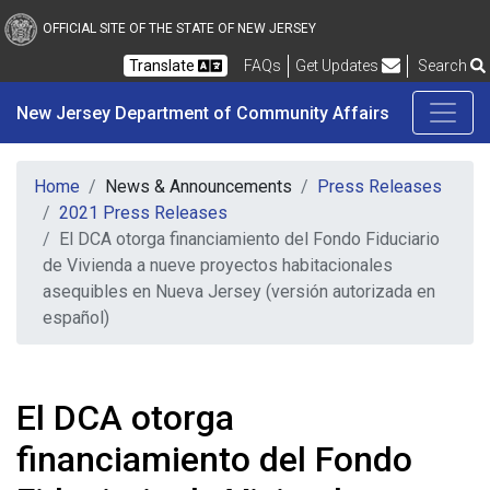
New Jersey Department 
Skip to main content
OFFICIAL SITE OF THE STATE OF NEW JERSEY
Frequently Asked Questions
Translate
FAQs
Get Updates
Search
New Jersey Department of Community Affairs
Home
News & Announcements
Press Releases
2021 Press Releases
El DCA otorga financiamiento del Fondo Fiduciario
de Vivienda a nueve proyectos habitacionales
asequibles en Nueva Jersey (versión autorizada en
español)
El DCA otorga
financiamiento del Fondo