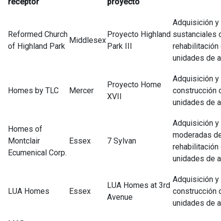
receptor
proyecto
Adquisición y
Reformed Church
Proyecto Highland
sustanciales 
Middlesex
of Highland Park
Park III
rehabilitación
unidades de a
Adquisición y
Proyecto Home
Homes by TLC
Mercer
construcción 
XVII
unidades de a
Adquisición y
Homes of
moderadas d
Montclair
Essex
7 Sylvan
rehabilitación
Ecumenical Corp.
unidades de a
Adquisición y
LUA Homes at 3rd
LUA Homes
Essex
construcción 
Avenue
unidades de a