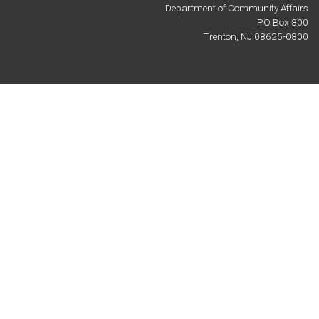
Department of Community Affairs
PO Box 800
Trenton, NJ 08625-0800