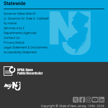
Statewide
Governor Mikie Sherrill
Lt. Governor Dr. Dale G. Caldwell
NJ Home
Services A to Z
Departments/Agencies
Contact Us
Privacy Notice
Legal Statement & Disclaimers
Accessibility Statement
Twitter
Facebook
Instagram
Youtu
li
Copyright © State of New Jersey, 1996-
2026