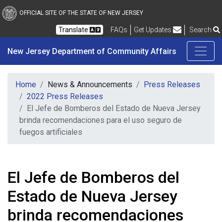
New Jersey Department 
Skip to main content
OFFICIAL SITE OF THE STATE OF NEW JERSEY
Frequently Asked Questions
Translate
FAQs
Get Updates
Search
New Jersey Department of Community Affairs
Home
News & Announcements
Press Releases
2022 Press Releases
El Jefe de Bomberos del Estado de Nueva Jersey
brinda recomendaciones para el uso seguro de
fuegos artificiales
El Jefe de Bomberos del
Estado de Nueva Jersey
brinda recomendaciones