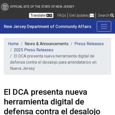
New Jersey Department 
Skip to main content
OFFICIAL SITE OF THE STATE OF NEW JERSEY
Frequently Asked Questions
Translate
FAQs
Get Updates
Search
New Jersey Department of Community Affairs
Home
News & Announcements
Press Releases
2025 Press Releases
El DCA presenta nueva herramienta digital de
defensa contra el desalojo para arrendatarios en
Nueva Jersey
El DCA presenta nueva
herramienta digital de
defensa contra el desalojo