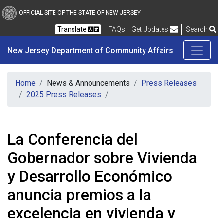
New Jersey Department 
Skip to main content
OFFICIAL SITE OF THE STATE OF NEW JERSEY
Frequently Asked Questions
Translate
FAQs
Get Updates
Search
New Jersey Department of Community Affairs
Home
News & Announcements
Press Releases
2025 Press Releases
La Conferencia del
Gobernador sobre Vivienda
y Desarrollo Económico
anuncia premios a la
excelencia en vivienda y