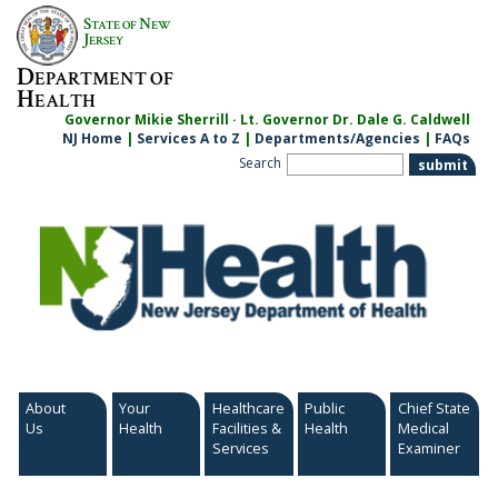
Skip
S
N
TATE OF
EW
to
J
ERSEY
content
D
EPARTMENT OF
H
EALTH
Governor Mikie Sherrill · Lt. Governor Dr. Dale G. Caldwell
NJ Home
|
Services A to Z
|
Departments/Agencies
|
FAQs
Search
About
Your
Healthcare
Public
Chief State
Us
Health
Facilities &
Health
Medical
Services
Examiner