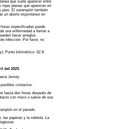
utánea que suele aparecer entre
 rojas planas que aparecen en
los pies. El sarampión también
car un aborto espontáneo en
 horas especificadas puede
 de una enfermedad a llamar a
pueden hacer arreglos
le infección. Por favor, no
); Punto kilométrico: 92.9,
ril del 2025
.
ueva Jersey.
s posibles contactos.
aire hasta dos horas después de
tacto con moco o saliva de una
rampión en el pasado.
 las paperas y la rubéola. La
tagiosas.