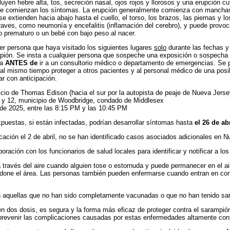
yen fiebre alta, tos, secreción nasal, ojos rojos y llorosos y una erupción c
ue comienzan los síntomas. La erupción generalmente comienza con manchas
 se extienden hacia abajo hasta el cuello, el torso, los brazos, las piernas y 
aves, como neumonía y encefalitis (inflamación del cerebro), y puede provo
 prematuro o un bebé con bajo peso al nacer.
 persona que haya visitado los siguientes lugares
solo
durante las fechas y
pión. Se insta a cualquier persona que sospeche una exposición o sospecha
ca
ANTES de
ir a un consultorio médico o departamento de emergencias. Se 
 al mismo tiempo proteger a otros pacientes y al personal médico de una posib
ar con anticipación.
cio de Thomas Edison (hacia el sur por la autopista de peaje de Nueva Jersey
1 y 12, municipio de Woodbridge, condado de Middlesex
l de 2025, entre las 8:15 PM y las 10:45 PM
puestas, si están infectadas, podrían desarrollar síntomas hasta
el 26 de ab
ación el 2 de abril, no se han identificado casos asociados adicionales en N
ación con los funcionarios de salud locales para identificar y notificar a lo
a través del aire cuando alguien tose o estornuda y puede permanecer en el 
done el área. Las personas también pueden enfermarse cuando entran en con
n aquellas que no han sido completamente vacunadas o que no han tenido sa
dos dosis, es segura y la forma más eficaz de proteger contra el sarampión,
prevenir las complicaciones causadas por estas enfermedades altamente con