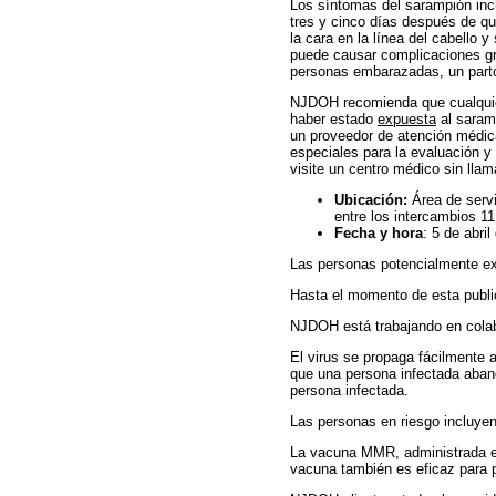
Los síntomas del sarampión inclu
tres y cinco días después de q
la cara en la línea del cabello y
puede causar complicaciones gr
personas embarazadas, un parto
NJDOH recomienda que cualquier
haber estado
expuesta
al saram
un proveedor de atención médi
especiales para la evaluación y
visite un centro médico sin llam
Ubicación:
Área de servi
entre los intercambios 1
Fecha y hora
: 5 de abri
Las personas potencialmente ex
Hasta el momento de esta public
NJDOH está trabajando en colabor
El virus se propaga fácilmente 
que una persona infectada aban
persona infectada.
Las personas en riesgo incluye
La vacuna MMR, administrada en 
vacuna también es eficaz para 