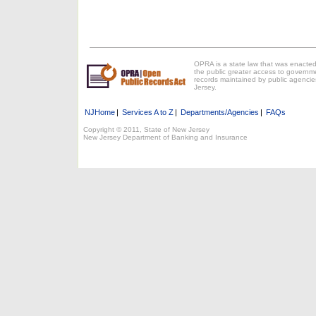
OPRA is a state law that was enacted
the public greater access to governm
records maintained by public agencie
Jersey.
NJHome
|
Services A to Z
|
Departments/Agencies
|
FAQs
Copyright © 2011, State of New Jersey
New Jersey Department of Banking and Insurance