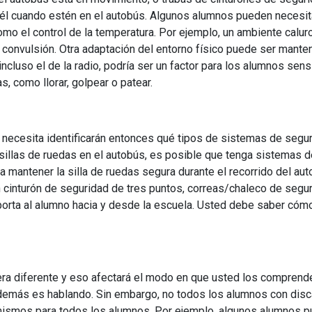
 él cuando estén en el autobús. Algunos alumnos pueden necesit
mo el control de la temperatura. Por ejemplo, un ambiente calur
onvulsión. Otra adaptación del entorno físico puede ser mantene
 incluso el de la radio, podría ser un factor para los alumnos se
, como llorar, golpear o patear.
necesita identificarán entonces qué tipos de sistemas de segur
 sillas de ruedas en el autobús, es posible que tenga sistemas d
 mantener la silla de ruedas segura durante el recorrido del au
 cinturón de seguridad de tres puntos, correas/chaleco de seguri
orta al alumno hacia y desde la escuela. Usted debe saber cómo
 diferente y eso afectará el modo en que usted los comprende
demás es hablando. Sin embargo, no todos los alumnos con dis
ismos para todos los alumnos. Por ejemplo, algunos alumnos p