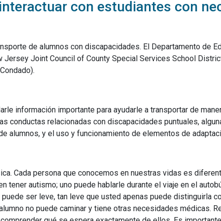
interactuar con estudiantes con ne
transporte de alumnos con discapacidades. El Departamento de 
w Jersey Joint Council of County Special Services School Distri
 Condado).
ndarle información importante para ayudarle a transportar de man
as conductas relacionadas con discapacidades puntuales, algu
de alumnos, y el uso y funcionamiento de elementos de adaptaci
a. Cada persona que conocemos en nuestras vidas es diferente 
tener autismo; uno puede hablarle durante el viaje en el autobú
d puede ser leve, tan leve que usted apenas puede distinguirla 
l alumno no puede caminar y tiene otras necesidades médicas. 
comprender qué se espera exactamente de ellos. Es importante 