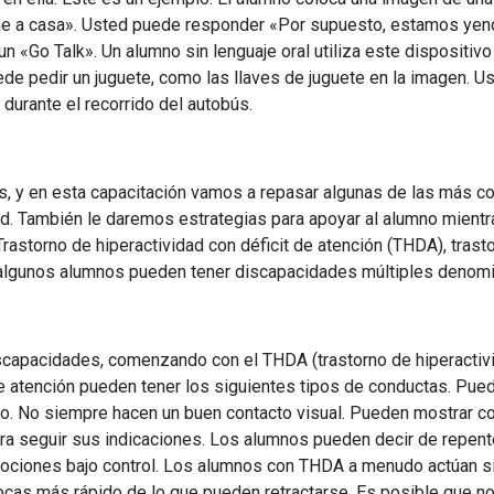
me a casa». Usted puede responder «Por supuesto, estamos yend
un «Go Talk». Un alumno sin lenguaje oral utiliza este dispositivo 
uede pedir un juguete, como las llaves de juguete en la imagen. 
durante el recorrido del autobús.
, y en esta capacitación vamos a repasar algunas de las más 
ad. También le daremos estrategias para apoyar al alumno mient
storno de hiperactividad con déficit de atención (THDA), trasto
y algunos alumnos pueden tener discapacidades múltiples deno
capacidades, comenzando con el THDA (trastorno de hiperactivid
 de atención pueden tener los siguientes tipos de conductas. P
endo. No siempre hacen un buen contacto visual. Pueden mostrar 
ara seguir sus indicaciones. Los alumnos pueden decir de repen
mociones bajo control. Los alumnos con THDA a menudo actúan s
ocas más rápido de lo que pueden retractarse. Es posible que 