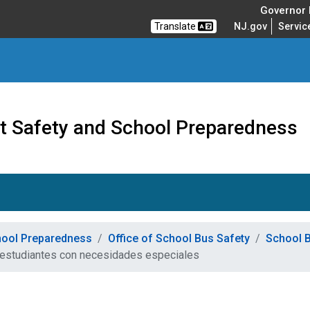
Governor M
Translate
NJ.gov
Servic
nt Safety and School Preparedness
chool Preparedness
Office of School Bus Safety
School B
n estudiantes con necesidades especiales