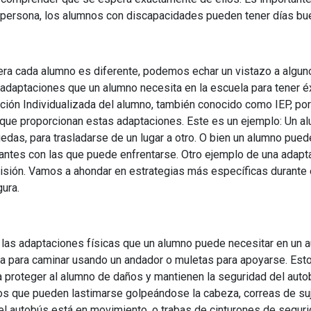
a persona, los alumnos con discapacidades pueden tener días bu
a cada alumno es diferente, podemos echar un vistazo a algun
 adaptaciones que un alumno necesita en la escuela para tener é
ón Individualizada del alumno, también conocido como IEP, por 
 que proporcionan estas adaptaciones. Este es un ejemplo: Un 
uedas, para trasladarse de un lugar a otro. O bien un alumno pue
iantes con las que puede enfrentarse. Otro ejemplo de una adaptac
visión. Vamos a ahondar en estrategias más específicas durante 
ura.
e las adaptaciones físicas que un alumno puede necesitar en un
da para caminar usando un andador o muletas para apoyarse. Est
 proteger al alumno de daños y mantienen la seguridad del auto
os que pueden lastimarse golpeándose la cabeza, correas de su
el autobús está en movimiento, o trabas de cinturones de segur