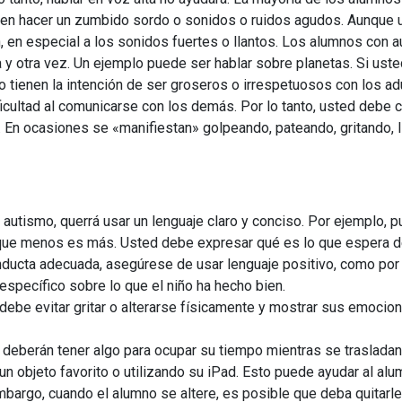
en hacer un zumbido sordo o sonidos o ruidos agudos. Aunque u
, en especial a los sonidos fuertes o llantos. Los alumnos con
 otra vez. Un ejemplo puede ser hablar sobre planetas. Si usted
 tienen la intención de ser groseros o irrespetuosos con los a
icultad al comunicarse con los demás. Por lo tanto, usted debe
En ocasiones se «manifiestan» golpeando, pateando, gritando, l
utismo, querrá usar un lenguaje claro y conciso. Por ejemplo, p
que menos es más. Usted debe expresar qué es lo que espera de
nducta adecuada, asegúrese de usar lenguaje positivo, como por 
específico sobre lo que el niño ha hecho bien.
debe evitar gritar o alterarse físicamente y mostrar sus emocion
berán tener algo para ocupar su tiempo mientras se trasladan h
 objeto favorito o utilizando su iPad. Esto puede ayudar al alu
mbargo, cuando el alumno se altere, es posible que deba quitarle