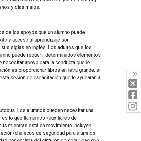
enos y días malos.
os de los apoyos que un alumno puede
xito y acceso al aprendizaje son
sus siglas en inglés. Los adultos que los
alumno puede requerir determinados elementos
de necesitar apoyo para la conducta que le
ión es proporcionar libros en letra grande, si
T
esta sesión de capacitación que le ayudarán a
X
F
I
 autobús. Los alumnos pueden necesitar una
o es lo que llamamos «auxiliares de
bús mientras está en movimiento incluyen
jeción/chalecos de seguridad para alumnos
idad por encima del cinturón de seguridad que