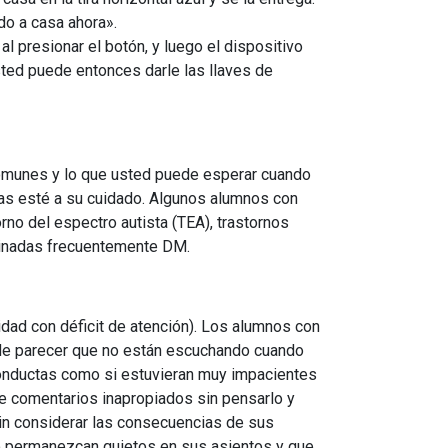
o a casa ahora».
al presionar el botón, y luego el dispositivo
Usted puede entonces darle las llaves de
comunes y lo que usted puede esperar cuando
ras esté a su cuidado. Algunos alumnos con
rno del espectro autista (TEA), trastornos
minadas frecuentemente DM.
ad con déficit de atención). Los alumnos con
uede parecer que no están escuchando cuando
conductas como si estuvieran muy impacientes
te comentarios inapropiados sin pensarlo y
in considerar las consecuencias de sus
no permanezcan quietos en sus asientos y que