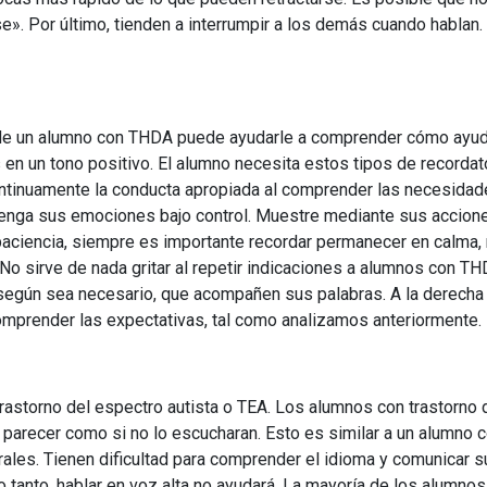
. Por último, tienden a interrumpir a los demás cuando hablan. 
 de un alumno con THDA puede ayudarle a comprender cómo ayudar
en un tono positivo. El alumno necesita estos tipos de recordato
ntinuamente la conducta apropiada al comprender las necesidad
tenga sus emociones bajo control. Muestre mediante sus accion
ciencia, siempre es importante recordar permanecer en calma, m
No sirve de nada gritar al repetir indicaciones a alumnos con TH
según sea necesario, que acompañen sus palabras. A la derecha h
omprender las expectativas, tal como analizamos anteriormente.
astorno del espectro autista o TEA. Los alumnos con trastorno de
 parecer como si no lo escucharan. Esto es similar a un alumno
rales. Tienen dificultad para comprender el idioma y comunica
 tanto, hablar en voz alta no ayudará. La mayoría de los alumno