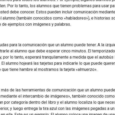
blen. Por lo tanto, los alumnos que tienen problemas para usar 
ted debe conocer. Estos pueden incluir comunicación mediante e
 el alumno (también conocidos como «habladores»), e historias 
o de ejemplos con imágenes y palabras.
yudas para la comunicación que un alumno puede tener. A la izqui
trarle al alumno que debe esperar cinco minutos. El temporizador
, por lo tanto, esperará tranquilamente a medida que el autobús 
 El alumno hojeará las tarjetas para indicarle lo que puede quer
 que tiene hambre al mostrarnos la tarjeta «almuerzo».
ás de las herramientas de comunicación que un alumno puede uti
ediante el intercambio de imágenes», también conocido como un
 por categoría dentro del libro y el alumno localiza lo que necesi
ferior, y luego entrega la tira azul con las imágenes pegadas a u
en ella. Este es un ejemplo: El alumno coloca una imagen de una c