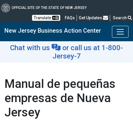
OFFICIAL SITE OF THE STATE OF NEW JERSEY
Frequently Asked Questions
Translate
FAQs
Get Updates
Search
New Jersey Business Action Center
Chat with us
or
call us at 1-800-
Jersey-7
Manual de pequeñas
empresas de Nueva
Jersey