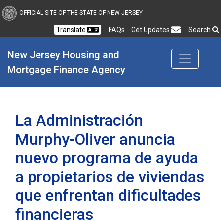
New Jersey Housing and
OFFICIAL SITE OF THE STATE OF NEW JERSEY
Translate
FAQs
Get Updates
Search
Frequently Asked Questions
New Jersey Housing and 
Mortgage Finance Agency
La Administración
Murphy-Oliver anuncia
nuevo programa de ayuda
a propietarios de viviendas
que enfrentan dificultades
financieras