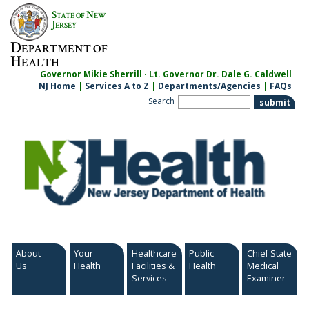
Skip
S
N
TATE OF
EW
to
J
ERSEY
content
D
EPARTMENT OF
H
EALTH
Governor Mikie Sherrill · Lt. Governor Dr. Dale G. Caldwell
NJ Home
|
Services A to Z
|
Departments/Agencies
|
FAQs
Search
About
Your
Healthcare
Public
Chief State
Us
Health
Facilities &
Health
Medical
Services
Examiner