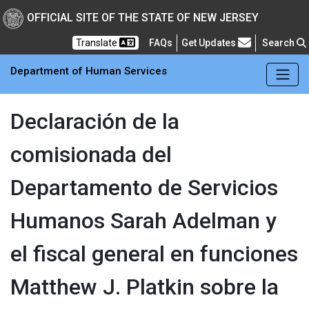
Skip to main Content
New Jersey Department 
OFFICIAL SITE OF THE STATE OF NEW JERSEY
Frequently Asked Questions
Translate
FAQs
Get Updates
Search
Department of Human Services
Declaración de la
comisionada del
Departamento de Servicios
Humanos Sarah Adelman y
el fiscal general en funciones
Matthew J. Platkin sobre la