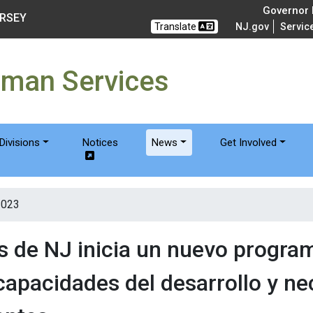
of Humanservices
Governor M
ERSEY
Translate
NJ.gov
Servic
uman Services
Divisions
Notices
News
Get Involved
2023
 de NJ inicia un nuevo progra
capacidades del desarrollo y n