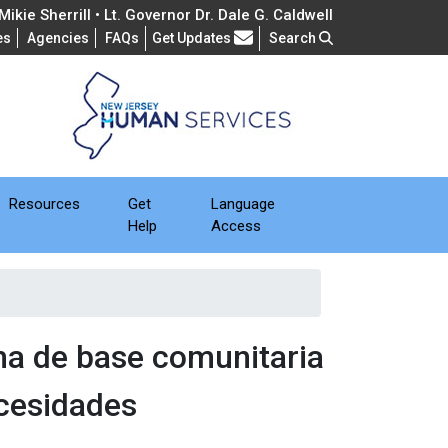
ikie Sherrill • Lt. Governor Dr. Dale G. Caldwell
Frequently Asked Questions
es
Agencies
FAQs
Get Updates
Search
Resources
Get
Language
Help
Access
ma de base comunitaria
ecesidades