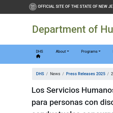
Skip to main Content
New Jersey Department 
OFFICIAL SITE OF THE STATE OF NEW J
Department of H
DHS
About
Programs
DHS
News
Press Releases 2025
Los Servicios Humanos
para personas con dis