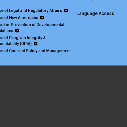
ice of Legal and Regulatory Affairs
Language Access
ice of New Americans
ice for Prevention of Developmental
bilities
ice of Program Integrity &
ountability (OPIA)
ice of Contract Policy and Management