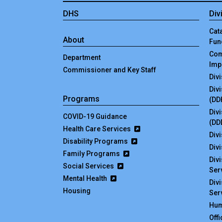
DHS
Div
Cata
About
Fun
Com
Department
Imp
Commissioner and Key Staff
Div
Div
Programs
(DD
Div
COVID-19 Guidance
(DD
Health Care Services
Divi
Disability Programs
Div
Family Programs
Div
Social Services
Ser
Mental Health
Div
Housing
Ser
Hum
Off