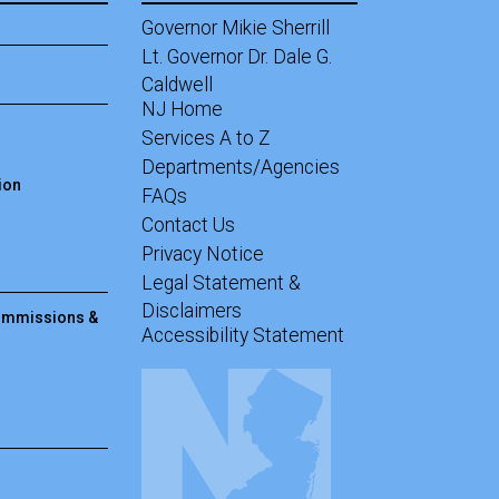
Governor Mikie Sherrill
Lt. Governor Dr. Dale G.
Caldwell
NJ Home
Services A to Z
Departments/Agencies
ion
Frequently Asked Questions
FAQs
Contact Us
Privacy Notice
Legal Statement &
Disclaimers
Commissions &
Accessibility Statement