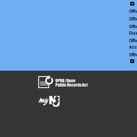
Off
Off
Off
Disa
Off
Acc
Off