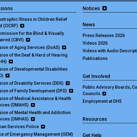
isions
Notices
strophic Illness in Children Relief
News
d (CICRF)
mission for the Blind & Visually
Press Releases 2026
aired (CBVI)
Videos 2026
ision of Aging Services (DoAS)
Videos with Audio Descript
ision of the Deaf & Hard of Hearing
Publications
HH)
ision of Developmental Disabilities
D)
Get Involved
sion of Disability Services (DDS)
Public Advisory Boards, 
ision of Family Development (DFD)
Councils
ision of Medical Assistance & Health
Employment at DHS
vices (DMAHS)
ision of Mental Health and Addiction
Resources
vices (DMHAS)
an Services Police
ice of Emergency Management (OEM)
Get Help