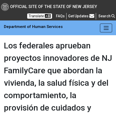
Skip to main Content
New Jersey Department 
OFFICIAL SITE OF THE STATE OF NEW JERSEY
Frequently Asked Questions
Translate
FAQs
Get Updates
Search
Department of Human Services
Los federales aprueban
proyectos innovadores de NJ
FamilyCare que abordan la
vivienda, la salud física y del
comportamiento, la
provisión de cuidados y