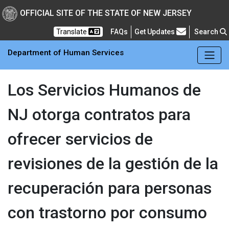
Skip to main Content
New Jersey Department 
OFFICIAL SITE OF THE STATE OF NEW JERSEY
Frequently Asked Questions
Translate
FAQs
Get Updates
Search
Department of Human Services
Los Servicios Humanos de
NJ otorga contratos para
ofrecer servicios de
revisiones de la gestión de la
recuperación para personas
con trastorno por consumo