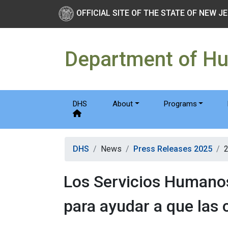
Skip to main Content
New Jersey Department 
OFFICIAL SITE OF THE STATE OF NEW J
Department of H
DHS
About
Programs
DHS
News
Press Releases 2025
Los Servicios Humanos
para ayudar a que las