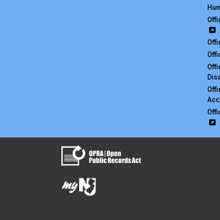
Hum
Off
Off
Off
Off
Disa
Off
Acc
Off