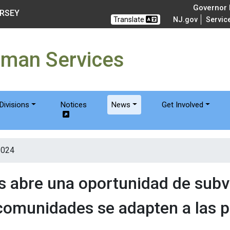
of Humanservices
Governor M
ERSEY
Translate
NJ.gov
Servic
uman Services
Divisions
Notices
News
Get Involved
2024
 abre una oportunidad de subv
 comunidades se adapten a las