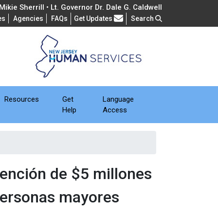
ikie Sherrill • Lt. Governor Dr. Dale G. Caldwell
Frequently Asked Questions
es
Agencies
FAQs
Get Updates
Search
Resources
Get
Language
Help
Access
ención de $5 millones
 personas mayores