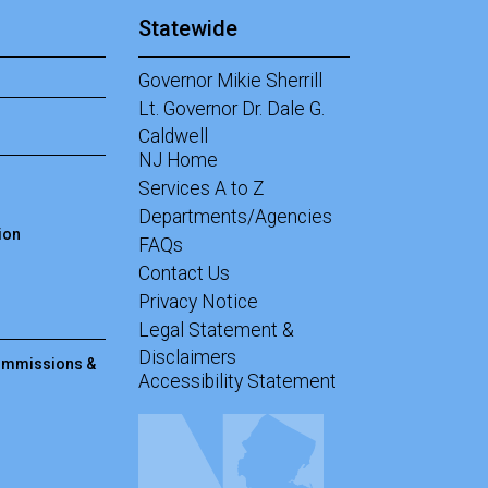
Statewide
Governor Mikie Sherrill
Lt. Governor Dr. Dale G.
Caldwell
NJ Home
Services A to Z
Departments/Agencies
ion
Frequently Asked Questions
FAQs
Contact Us
Privacy Notice
Legal Statement &
Disclaimers
Commissions &
Accessibility Statement