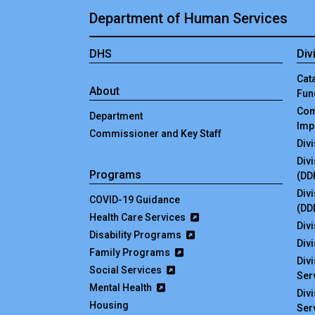
Department of Human Services
DHS
Div
Cata
About
Fun
Com
Department
Imp
Commissioner and Key Staff
Div
Div
Programs
(DD
Div
COVID-19 Guidance
(DD
Health Care Services
Divi
Disability Programs
Div
Family Programs
Div
Social Services
Ser
Mental Health
Div
Housing
Ser