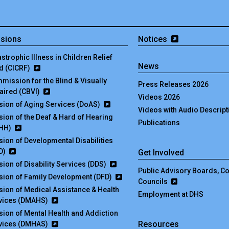
isions
Notices
strophic Illness in Children Relief
News
d (CICRF)
mission for the Blind & Visually
Press Releases 2026
aired (CBVI)
Videos 2026
ision of Aging Services (DoAS)
Videos with Audio Descript
ision of the Deaf & Hard of Hearing
Publications
HH)
ision of Developmental Disabilities
D)
Get Involved
sion of Disability Services (DDS)
Public Advisory Boards, 
ision of Family Development (DFD)
Councils
ision of Medical Assistance & Health
Employment at DHS
vices (DMAHS)
ision of Mental Health and Addiction
Resources
vices (DMHAS)