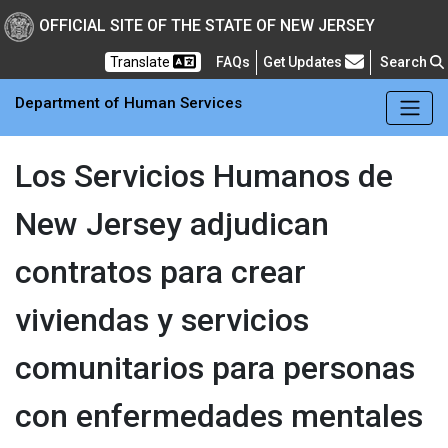
Skip to main Content
New Jersey Department 
OFFICIAL SITE OF THE STATE OF NEW JERSEY
Frequently Asked Questions
Translate
FAQs
Get Updates
Search
Department of Human Services
Los Servicios Humanos de
New Jersey adjudican
contratos para crear
viviendas y servicios
comunitarios para personas
con enfermedades mentales