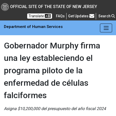
Skip to main Content
New Jersey Department 
OFFICIAL SITE OF THE STATE OF NEW JERSEY
Frequently Asked Questions
Translate
FAQs
Get Updates
Search
Department of Human Services
Gobernador Murphy firma
una ley estableciendo el
programa piloto de la
enfermedad de células
falciformes
Asigna $10,200,000 del presupuesto del año fiscal 2024