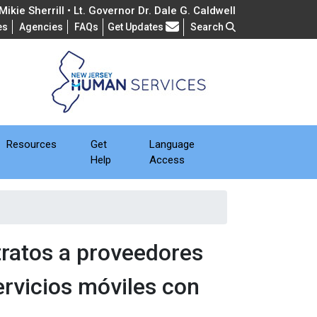
ikie Sherrill • Lt. Governor Dr. Dale G. Caldwell
Frequently Asked Questions
es
Agencies
FAQs
Get Updates
Search
Resources
Get
Language
Help
Access
ratos a proveedores
ervicios móviles con