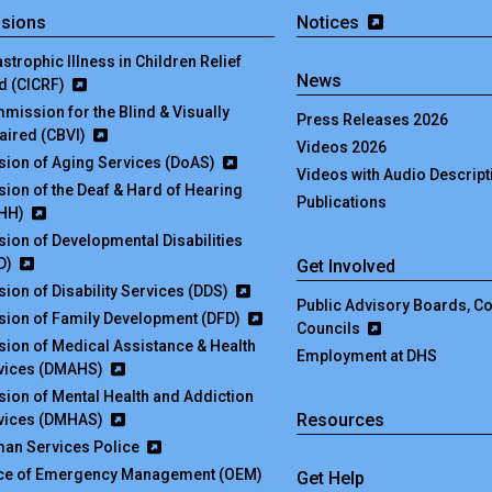
isions
Notices
strophic Illness in Children Relief
News
d (CICRF)
mission for the Blind & Visually
Press Releases 2026
aired (CBVI)
Videos 2026
ision of Aging Services (DoAS)
Videos with Audio Descript
ision of the Deaf & Hard of Hearing
Publications
HH)
ision of Developmental Disabilities
D)
Get Involved
sion of Disability Services (DDS)
Public Advisory Boards, 
ision of Family Development (DFD)
Councils
ision of Medical Assistance & Health
Employment at DHS
vices (DMAHS)
ision of Mental Health and Addiction
Resources
vices (DMHAS)
an Services Police
ice of Emergency Management (OEM)
Get Help