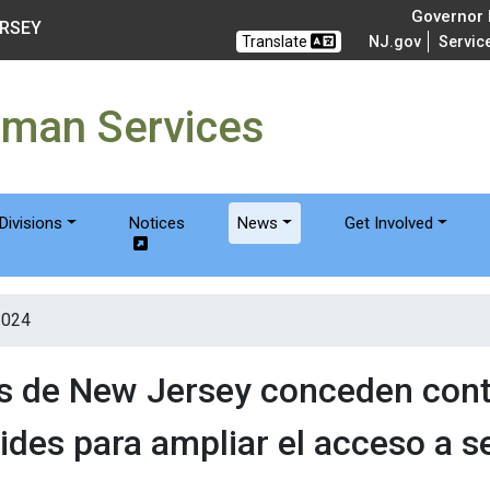
of Humanservices
Governor M
ERSEY
Translate
NJ.gov
Servic
uman Services
Divisions
Notices
News
Get Involved
2024
s de New Jersey conceden cont
ides para ampliar el acceso a s