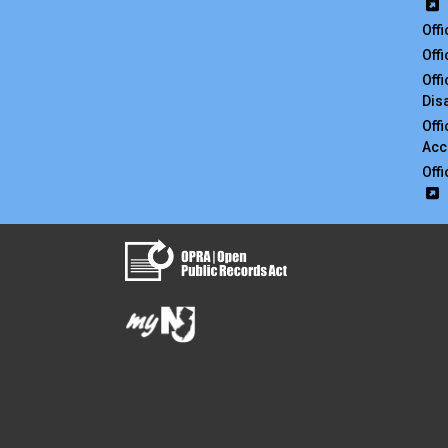
Off
Off
Off
Disa
Off
Acc
Off