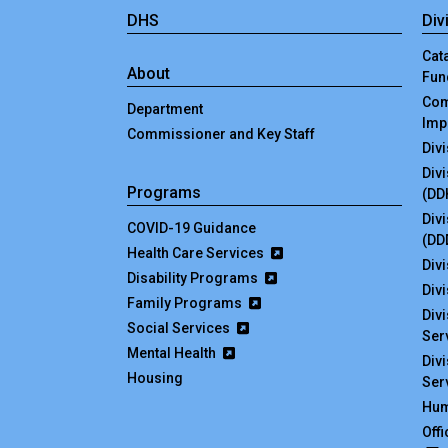
DHS
Div
Cata
About
Fun
Com
Department
Imp
Commissioner and Key Staff
Div
Div
Programs
(DD
Div
COVID-19 Guidance
(DD
Health Care Services
Divi
Disability Programs
Div
Family Programs
Div
Social Services
Ser
Mental Health
Div
Housing
Ser
Hum
Off