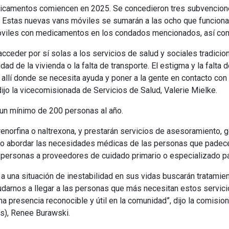
icamentos comiencen en 2025. Se concedieron tres subvencione
 Estas nuevas vans móviles se sumarán a las ocho que funciona
móviles con medicamentos en los condados mencionados, así co
cceder por sí solas a los servicios de salud y sociales tradicio
dad de la vivienda o la falta de transporte. El estigma y la falta
allí donde se necesita ayuda y poner a la gente en contacto con 
dijo la vicecomisionada de Servicios de Salud, Valerie Mielke.
un mínimo de 200 personas al año.
orfina o naltrexona, y prestarán servicios de asesoramiento, g
/o abordar las necesidades médicas de las personas que padec
 personas a proveedores de cuidado primario o especializado pa
 una situación de inestabilidad en sus vidas buscarán tratamie
darnos a llegar a las personas que más necesitan estos servici
na presencia reconocible y útil en la comunidad”, dijo la comisio
s), Renee Burawski.