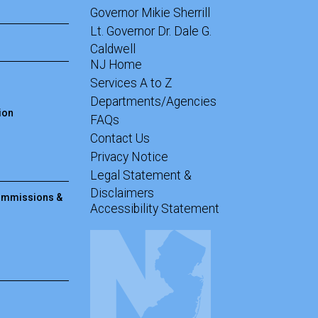
Governor Mikie Sherrill
Lt. Governor Dr. Dale G.
Caldwell
NJ Home
Services A to Z
Departments/Agencies
ion
Frequently Asked Questions
FAQs
Contact Us
Privacy Notice
Legal Statement &
Disclaimers
Commissions &
Accessibility Statement