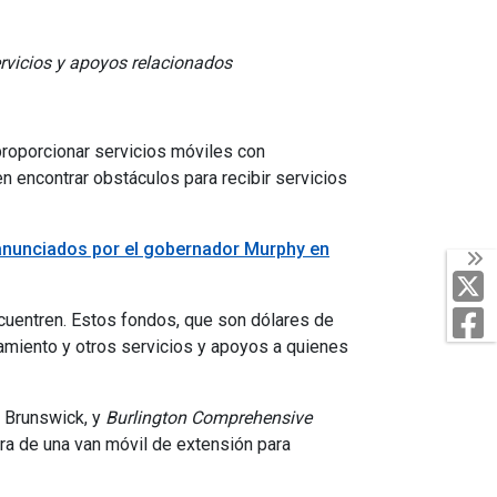
ervicios y apoyos relacionados
roporcionar servicios móviles con
 encontrar obstáculos para recibir servicios
anunciados por el gobernador Murphy en
T
F
encuentren. Estos fondos, que son dólares de
tamiento y otros servicios y apoyos a quienes
Brunswick, y
Burlington Comprehensive
ra de una van móvil de extensión para