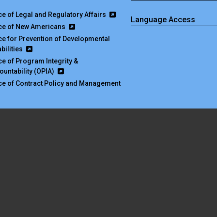
ice of Legal and Regulatory Affairs
Language Access
ice of New Americans
ice for Prevention of Developmental
bilities
ice of Program Integrity &
ountability (OPIA)
ice of Contract Policy and Management