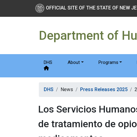
Skip to main Content
New Jersey Department 
OFFICIAL SITE OF THE STATE OF NEW J
Department of H
DHS
About
Programs
DHS
News
Press Releases 2025
Los Servicios Humano
de tratamiento de opio