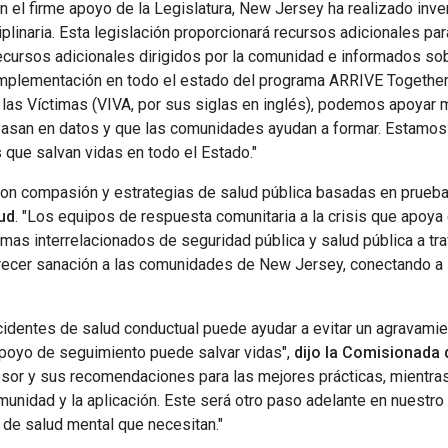
n el firme apoyo de la Legislatura, New Jersey ha realizado inve
ciplinaria. Esta legislación proporcionará recursos adicionales 
ecursos adicionales dirigidos por la comunidad e informados sob
implementación en todo el estado del programa ARRIVE Together y
a a las Víctimas (VIVA, por sus siglas en inglés), podemos apoy
basan en datos y que las comunidades ayudan a formar. Estamos
 que salvan vidas en todo el Estado."
con compasión y estrategias de salud pública basadas en pruebas
lud
. "Los equipos de respuesta comunitaria a la crisis que apoy
temas interrelacionados de seguridad pública y salud pública a tr
recer sanación a las comunidades de New Jersey, conectando a 
ncidentes de salud conductual puede ayudar a evitar un agravamie
apoyo de seguimiento puede salvar vidas",
dijo la Comisionada
sesor y sus recomendaciones para las mejores prácticas, mientr
omunidad y la aplicación. Este será otro paso adelante en nuestro 
 de salud mental que necesitan."