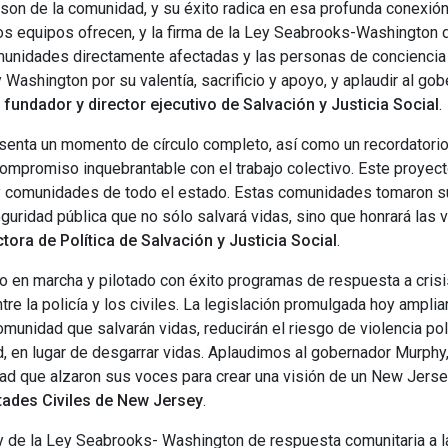
 son de la comunidad, y su éxito radica en esa profunda conexión 
s equipos ofrecen, y la firma de la Ley Seabrooks-Washington d
comunidades directamente afectadas y las personas de concienci
 Washington por su valentía, sacrificio y apoyo, y aplaudir al go
 fundador y director ejecutivo de Salvación y Justicia Social
.
resenta un momento de círculo completo, así como un recordatori
ompromiso inquebrantable con el trabajo colectivo. Este proyecto
y comunidades de todo el estado. Estas comunidades tomaron su 
guridad pública que no sólo salvará vidas, sino que honrará las
ora de Política de Salvación y Justicia Social
.
n marcha y pilotado con éxito programas de respuesta a crisis 
re la policía y los civiles. La legislación promulgada hoy ampli
omunidad que salvarán vidas, reducirán el riesgo de violencia poli
 en lugar de desgarrar vidas. Aplaudimos al gobernador Murphy,
d que alzaron sus voces para crear una visión de un New Jerse
rtades Civiles de New Jersey
.
y de la Ley Seabrooks- Washington de respuesta comunitaria a la