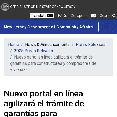
New Jersey Department 
Skip to main content
OFFICIAL SITE OF THE STATE OF NEW JERSEY
Frequently Asked Questions
Translate
FAQs
Get Updates
Search
New Jersey Department of Community Affairs
Home
News & Announcements
Press Releases
2025 Press Releases
Nuevo portal en línea agilizará el trámite de
garantías para constructores y compradores de
viviendas
Nuevo portal en línea
agilizará el trámite de
garantías para