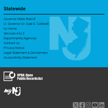
Statewide
Governor Mikie Sherrill
Lt. Governor Dr. Dale G. Caldwell
NJ Home
Services A to Z
Departments/Agencies
Contact Us
Privacy Notice
Legal Statement & Disclaimers
Accessibility Statement
Twitter
Facebook
Instagram
Youtu
li