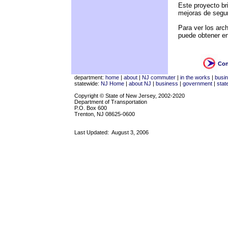
Este proyecto br
mejoras de segur
Para ver los arc
puede obtener en
Con
department:
home
|
about
|
NJ commuter
|
in the works
|
busi
statewide:
NJ Home
|
about NJ
|
business
|
government
|
stat
Copyright © State of New Jersey, 2002-2020
Department of Transportation
P.O. Box 600
Trenton, NJ 08625-0600
Last Updated:
August 3, 2006