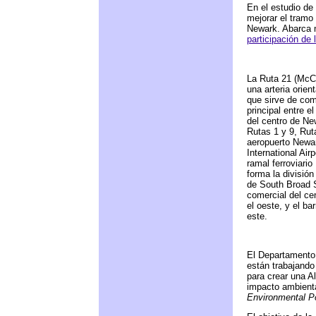
En el estudio de
mejorar el tramo 
Newark. Abarca m
participación de
La Ruta 21 (McC
una arteria orien
que sirve de co
principal entre el
del centro de New
Rutas 1 y 9, Rut
aeropuerto Newar
International Air
ramal ferroviario
forma la división
de South Broad St
comercial del ce
el oeste, y el ba
este.
El Departamento
están trabajando
para crear una A
impacto ambienta
Environmental Po