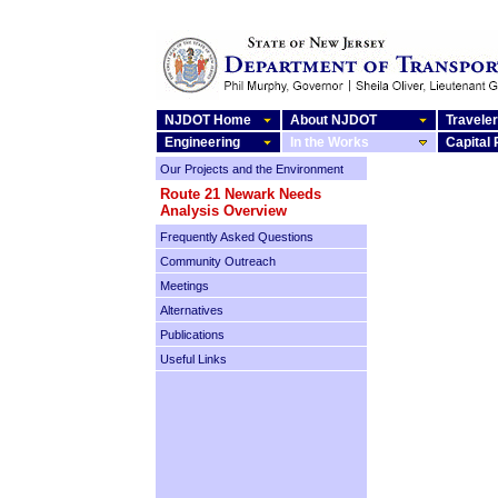
NJDOT Home
About NJDOT
Traveler
Engineering
In the Works
Capital
Our Projects and the Environment
Route 21 Newark Needs
Analysis Overview
Frequently Asked Questions
Community Outreach
Meetings
Alternatives
Publications
Useful Links