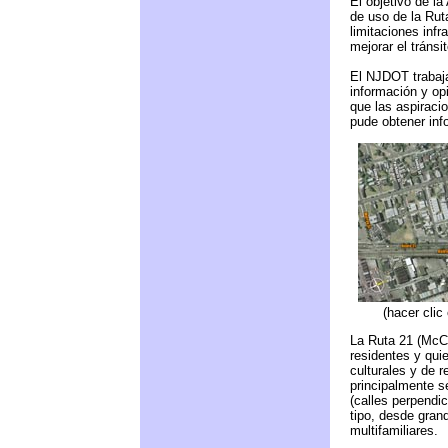
El objetivo de la
de uso de la Rut
limitaciones infr
mejorar el tránsi
El NJDOT trabaja
información y op
que las aspiraci
pude obtener inf
(hacer clic
La Ruta 21 (McCa
residentes y qui
culturales y de 
principalmente 
(calles perpendic
tipo, desde gran
multifamiliares.