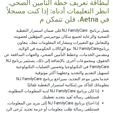
لبطاقة تعريف خطة التأمين الصحي.
انظر التعليمات أدناه: إذا كنت مسجلاً
في Aetna، فلن تتمكن م
يعمل برنامج NJ FamilyCareعلى ضمان استمرار التغطية
الصحية والرعاية لجميع سكان نيوجيرسي المؤهلين لعضويته.
وللتعامل مع التغييرات ومشاركة المعلومات معك، يتعاون
برنامجNJ FamilyCare مع الوكالات الحكومية في الولاية،
ومقدمي الخدمات، وخطط التأمين الصحي، والجهات المدافعة عن
الحقوق، ومجموعات أخرى. بالإضافة إلى ذلك، يستثمر برنامج NJ
FamilyCare في التكنولوجيا وتحسين العمليات التكنولوجية
لتسهيل التقديم والتجديد وجعلهما أكثر موثوقية.
عندما يحين موعد التجديد، سيراجع برنامج NJ FamilyCare
معلوماتك للتأكد من إمكانية استمرار التغطية تلقائيًا.
إذا كان برنامج NJ FamilyCare لديه المعلومات المطلوبة،
فستتلقى رسالة تُفيد بتجديد تغطيتك.
إذا احتاج برنامج NJ FamilyCare إلى مزيد من المعلومات،
فستتلقى رسالة طلب معلومات أو حزمة تجديد. يُرجى الرد