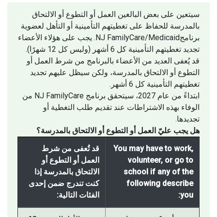
سيتعين على بعض البالغين العمل أو التطوع أو الالتحاق
بالمدرسة للحفاظ على تغطيتهم التأمينية أو التأهل لعضوية
برنامجNJ FamilyCare/Medicaid. يجب على هؤلاء الأعضاء
تجديد تغطيتهم التأمينية كل 6 أشهر (وليس كل 12 شهرًا).
قد يُعفى العديد من الأعضاء بالبرنامج من شرط العمل أو
التطوع أو الالتحاق بالمدرسة، ولكن سيظل عليهم تجديد
تغطيتهم التأمينية كل 6 أشهر.
ابتداءً من عام 2027، سيتحقق برنامج NJ FamilyCare من
الوفاء بهذه الاشتراطات عند تقديم طلب التغطية أو
تجديدها.
هل يجب عليّ العمل أو التطوع أو الالتحاق بالمدرسة؟
You may have to work,
قد تُعفى من شرط
volunteer, or go to
العمل أو التطوع أو
school if any of the
الالتحاق بالمدرسة إذا
following describe
كنت تندرج ضمن إحدى
you:
الفئات التالية: