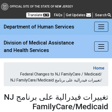
Division of Medical Assi
OFFICIAL SITE OF THE STATE OF NEW JERSEY
Translate
FAQs
Get Updates
Search
Frequently Asked Questions
Department of Human Services
Division of Medical Assistance
and Health Services
Home
Federal Changes to NJ FamilyCare / Medicaid
تغييرات فيدرالية على برنامج NJ FamilyCare/Medicaid
تغييرات فيدرالية على برنامج NJ
FamilyCare/Medicaid