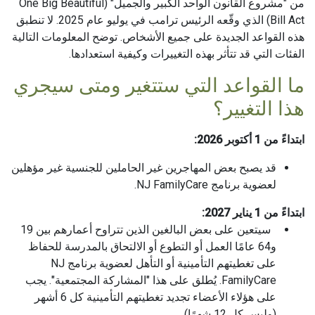
من "مشروع القانون الواحد الكبير والجميل" (One Big Beautiful
Bill Act) الذي وقّعه الرئيس ترامب في يوليو عام 2025. لا تنطبق
هذه القواعد الجديدة على جميع الأشخاص. توضح المعلومات التالية
الفئات التي قد تتأثر بهذه التغييرات وكيفية استعدادها.
ما القواعد التي ستتغير ومتى سيجري
هذا التغيير؟
ابتداءً من 1 أكتوبر 2026:
قد يصبح بعض المهاجرين غير الحاملين للجنسية غير مؤهلين
لعضوية برنامج NJ FamilyCare.
ابتداءً من 1 يناير 2027:
سيتعين على بعض البالغين الذين تتراوح أعمارهم بين 19
و64 عامًا العمل أو التطوع أو الالتحاق بالمدرسة للحفاظ
على تغطيتهم التأمينية أو التأهل لعضوية برنامج NJ
FamilyCare. يُطلق على هذا "المشاركة المجتمعية". يجب
على هؤلاء الأعضاء تجديد تغطيتهم التأمينية كل 6 أشهر
(وليس كل 12 شهرًا).