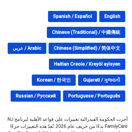
Spanish / Español
English
Chinese (Traditional) / 中國傳統
Chinese (Simplified) / 简体中文
Arabic / عربي
Haitian Creole / Kreyòl ayisyen
Korean / 한국인
Gujarati / ગુજરાતી
Russian / Русский
Portuguese / Português
أجرت الحكومة الفيدرالية تغييرات على قواعد الأهلية لبرنامج NJ
FamilyCare بدءًا من خريف عام 2026. تُعدّ هذه التغييرات جزءًا