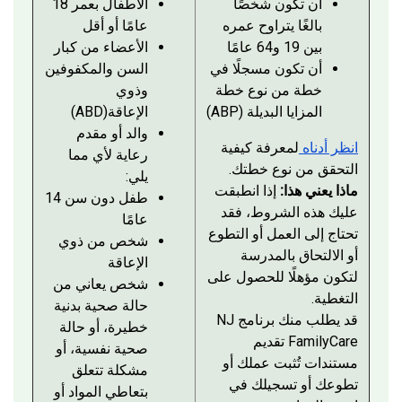
أن تكون شخصًا
الأطفال بعمر 18
بالغًا يتراوح عمره
عامًا أو أقل
بين 19 و64 عامًا
الأعضاء من كبار
أن تكون مسجلًا في
السن والمكفوفين
خطة من نوع خطة
وذوي
المزايا البديلة (ABP)
الإعاقة(ABD)
والد أو مقدم
انظر أدناه
لمعرفة كيفية
رعاية لأي مما
التحقق من نوع خطتك.
يلي:
ماذا يعني هذا:
إذا انطبقت
طفل دون سن 14
عليك هذه الشروط، فقد
عامًا
تحتاج إلى العمل أو التطوع
شخص من ذوي
أو الالتحاق بالمدرسة
الإعاقة
لتكون مؤهلًا للحصول على
شخص يعاني من
التغطية.
حالة صحية بدنية
قد يطلب منك برنامج NJ
خطيرة، أو حالة
FamilyCare تقديم
صحية نفسية، أو
مستندات تُثبت عملك أو
مشكلة تتعلق
تطوعك أو تسجيلك في
بتعاطي المواد أو