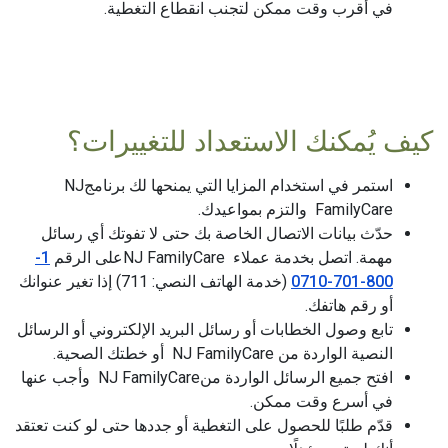
في أقرب وقت ممكن لتجنب انقطاع التغطية.
كيف يُمكنك الاستعداد للتغييرات؟
استمر في استخدام المزايا التي يمنحها لك برنامجNJ
FamilyCare والتزم بمواعيدك.
حدّث بيانات الاتصال الخاصة بك حتى لا تفوتك أي رسائل
مهمة. اتصل بخدمة عملاء NJ FamilyCareعلى الرقم
1-
800-701-0710
(خدمة الهاتف النصي: 711) إذا تغير عنوانك
أو رقم هاتفك.
تابع وصول الخطابات أو رسائل البريد الإلكتروني أو الرسائل
النصية الواردة من NJ FamilyCare أو خطتك الصحية.
افتح جميع الرسائل الواردة منNJ FamilyCare وأجب عنها
في أسرع وقت ممكن.
قدّم طلبًا للحصول على التغطية أو جددها حتى لو كنت تعتقد